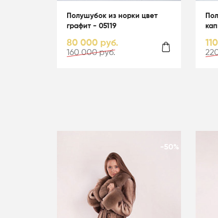
Полушубок из норки цвет
Пол
графит - 05119
кап
гол
80 000 руб.
11
160 000 руб.
220
-50%