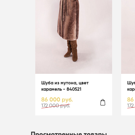
Шуба из мутона, цвет
Шуб
карамель - 840521
кар
86 000 руб.
86
172 000 руб.
172
Просмотренные товары