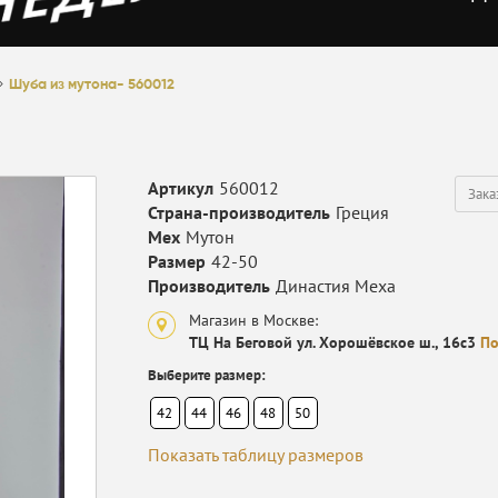
Шуба из мутона- 560012
Артикул
560012
Зака
Страна-производитель
Греция
Мех
Мутон
Размер
42-50
Производитель
Династия Меха
Магазин в Москве:
ТЦ На Беговой ул. Хорошёвское ш., 16с3
По
Выберите размер:
42
44
46
48
50
Показать таблицу размеров