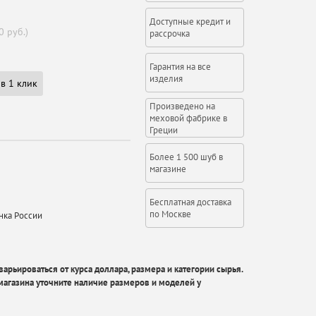
Доступные кредит и
0 руб.)
рассрочка
Гарантия на все
изделия
в 1 клик
Произведено на
меховой фабрике в
Греции
Более 1 500 шуб в
магазине
Бесплатная доставка
по Москве
нка России
арьироваться от курса доллара, размера и категории сырья.
агазина уточните наличие размеров и моделей у