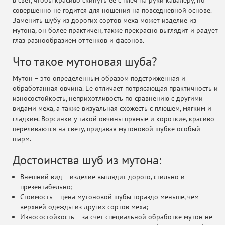
в свет, чтобы красиво скинуть ее с плеч на руки кавалеру, но
совершенно не годится для ношения на повседневной основе.
Заменить шубу из дорогих сортов меха может изделие из
мутона, он более практичен, также прекрасно выглядит и радует
глаз разнообразием оттенков и фасонов.
Что такое мутоновая шуба?
Мутон – это определенным образом подстриженная и
обработанная овчина. Ее отличает потрясающая практичность и
износостойкость, неприхотливость по сравнению с другими
видами меха, а также визуальная схожесть с плюшем, мягким и
гладким. Ворсинки у такой овчины прямые и короткие, красиво
переливаются на свету, придавая мутоновой шубке особый
шарм.
Достоинства шуб из мутона:
Внешний вид – изделие выглядит дорого, стильно и
презентабельно;
Стоимость – цена мутоновой шубы гораздо меньше, чем
верхней одежды из других сортов меха;
Износостойкость – за счет специальной обработке мутон не