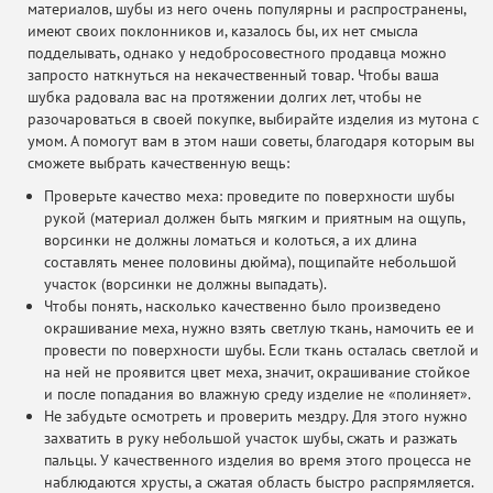
материалов, шубы из него очень популярны и распространены,
имеют своих поклонников и, казалось бы, их нет смысла
подделывать, однако у недобросовестного продавца можно
запросто наткнуться на некачественный товар. Чтобы ваша
шубка радовала вас на протяжении долгих лет, чтобы не
разочароваться в своей покупке, выбирайте изделия из мутона с
умом. А помогут вам в этом наши советы, благодаря которым вы
сможете выбрать качественную вещь:
Проверьте качество меха: проведите по поверхности шубы
рукой (материал должен быть мягким и приятным на ощупь,
ворсинки не должны ломаться и колоться, а их длина
составлять менее половины дюйма), пощипайте небольшой
участок (ворсинки не должны выпадать).
Чтобы понять, насколько качественно было произведено
окрашивание меха, нужно взять светлую ткань, намочить ее и
провести по поверхности шубы. Если ткань осталась светлой и
на ней не проявится цвет меха, значит, окрашивание стойкое
и после попадания во влажную среду изделие не «полиняет».
Не забудьте осмотреть и проверить мездру. Для этого нужно
захватить в руку небольшой участок шубы, сжать и разжать
пальцы. У качественного изделия во время этого процесса не
наблюдаются хрусты, а сжатая область быстро распрямляется.