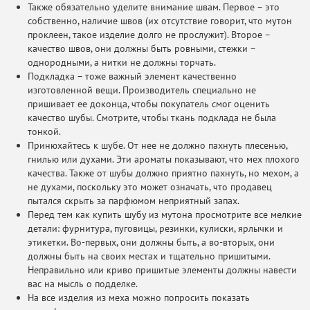
Также обязательно уделите внимание швам. Первое – это
собственно, наличие швов (их отсутствие говорит, что мутон
проклеен, такое изделие долго не прослужит). Второе –
качество швов, они должны быть ровными, стежки –
однородными, а нитки не должны торчать.
Подкладка – тоже важный элемент качественно
изготовленной вещи. Производитель специально не
пришивает ее доконца, чтобы покупатель смог оценить
качество шубы. Смотрите, чтобы ткань подклада не была
тонкой.
Принюхайтесь к шубе. От нее не должно пахнуть плесенью,
гнилью или духами. Эти ароматы показывают, что мех плохого
качества. Также от шубы должно приятно пахнуть, но мехом, а
не духами, поскольку это может означать, что продавец
пытался скрыть за парфюмом неприятный запах.
Перед тем как купить шубу из мутона просмотрите все мелкие
детали: фурнитура, пуговицы, резинки, кулиски, ярлычки и
этикетки. Во-первых, они должны быть, а во-вторых, они
должны быть на своих местах и тщательно пришитыми.
Неправильно или криво пришитые элементы должны навести
вас на мысль о подделке.
На все изделия из меха можно попросить показать