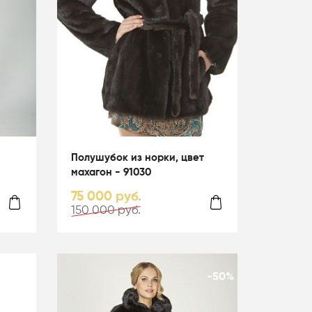
Полушубок из норки, цвет
махагон - 91030
75 000 руб.
150 000 руб.
-50%
-50%