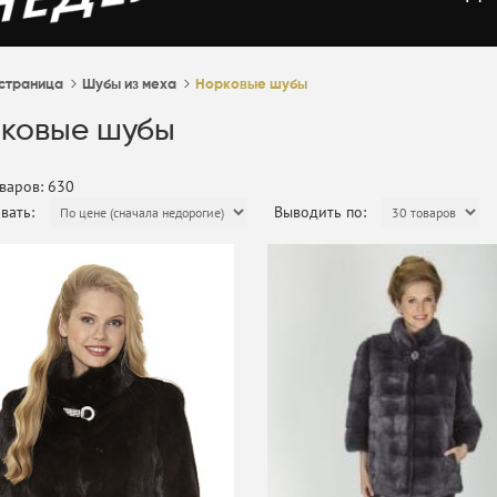
 страница
Шубы из меха
Норковые шубы
ковые шубы
варов: 630
вать:
Выводить по:
-50%