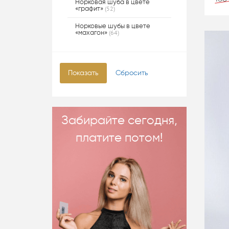
Норковая шуба в цвете
(52)
«графит»
Норковые шубы в цвете
(64)
«махагон»
Забирайте сегодня,
платите потом!