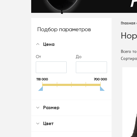
Главная
Подбор параметров
Нор
Цена
Всего то
От
До
Сортиро
118 000
263 500
409 000
554 500
700 000
Размер
Цвет