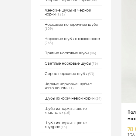
Голубые норковые шубы
Женские шубы из черной
(121)
норки
Норковые поперечные шубы
(109)
Норковые шубы с капюшоном
(263)
(86)
Прямые норковые шубы
(76)
Светлые норковые шубы
(53)
Серые норковые шубы
Черные норковые шубы с
(21)
капюшоном
(24)
Шубы из коричневой норки
Шубы из норки в цвете
(16)
Пол
«пастель»
мах
Шубы из норки в цвете
(15)
«пудра»
78 
156