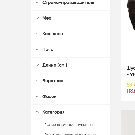
Страна-производитель
Мех
Капюшон
Пояс
Длина (см.)
Шуб
- 9
Воротник
59 
118
Фасон
Категория
(41)
Белые норковые шубы
(14)