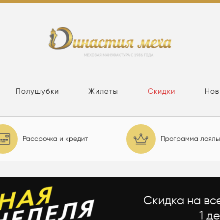
Полушубки
Жилеты
Скидки
Нов
Рассрочка и кредит
Программа лояль
Скидка на вс
1 д