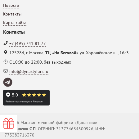
Новости
Контакты
Карта сайта
Контакты
+7 (495) 741 81 77
125284
,
г. Москва
,
ТЦ «На Беговой»
ул. Хорошёвское ш., 16с3
С 10:00 до 22:00, без выходных
info@dynastyfurs.ru
© 2026 Магазин меховой фабрики «Династия»
-0000
ИП Панасюк С.П.
ОГРНИП: 313774634500926, ИНН:
773383716370