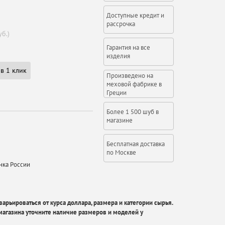
Доступные кредит и
рассрочка
б.)
Гарантия на все
изделия
в 1 клик
Произведено на
меховой фабрике в
Греции
Более 1 500 шуб в
магазине
Бесплатная доставка
по Москве
нка России
арьироваться от курса доллара, размера и категории сырья.
агазина уточните наличие размеров и моделей у