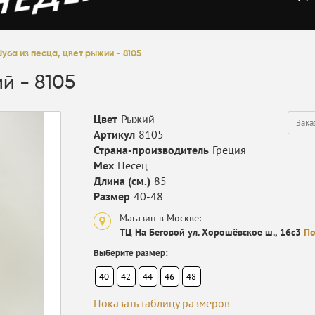
уба из песца, цвет рыжий - 8105
й - 8105
Цвет
Рыжий
Зака
Артикул
8105
Страна-производитель
Греция
Мех
Песец
Длина (см.)
85
Размер
40-48
Магазин в Москве:
ТЦ На Беговой ул. Хорошёвское ш., 16с3
По
Выберите размер:
40
42
44
46
48
Показать таблицу размеров