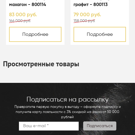
махагон - 800114
графит - 800113
83 000 руб.
79 000 руб.
166 000 руб.
158 000 руб.
Подробнее
Подробнее
Просмотренные товары
Подписаться на рассылку
Превратите первую покупку в выгоду – оформите подписку и
получите карту лояльности с 3% скидкой на заказ от 50 000
рублей