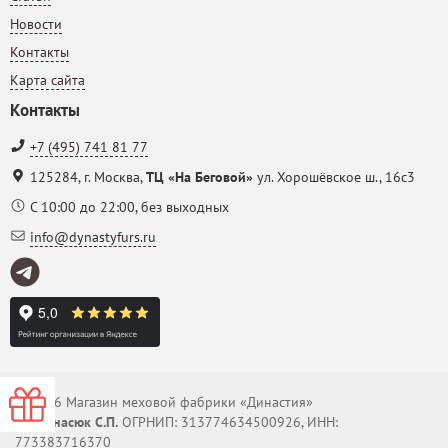
Новости
Контакты
Карта сайта
Контакты
+7 (495) 741 81 77
125284
,
г. Москва
,
ТЦ «На Беговой»
ул. Хорошёвское ш., 16с3
С 10:00 до 22:00, без выходных
info@dynastyfurs.ru
© 2026 Магазин меховой фабрики «Династия»
-0000
ИП Панасюк С.П.
ОГРНИП: 313774634500926, ИНН:
773383716370