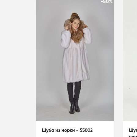
-50%
Шуба из норки - 55002
Шуб
цве