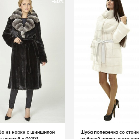
-50%
а из норки с шиншилой
Шуба поперечка со стойк
т черный - 04103
из белой норки цвета пер