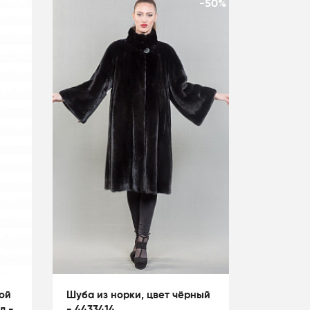
-50%
-50%
ой
Шуба из норки, цвет чёрный
л -
- 4433414