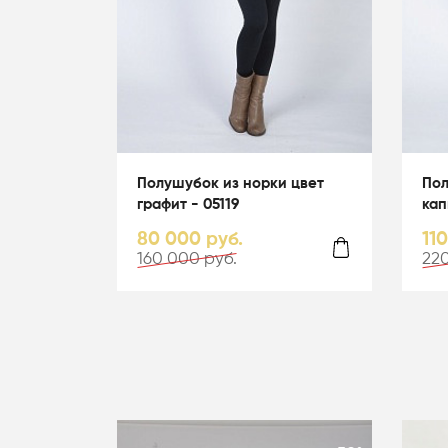
Полушубок из норки цвет
Пол
графит - 05119
кап
гол
80 000 руб.
11
160 000 руб.
220