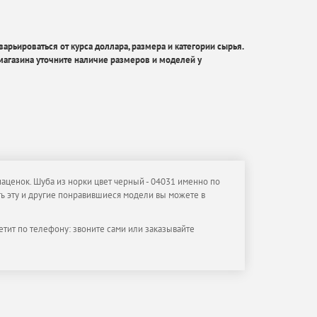
арьироваться от курса доллара, размера и категории сырья.
агазина уточните наличие размеров и моделей у
наценок. Шуба из норки цвет черный - 04031 именно по
ить эту и другие понравившиеся модели вы можете в
етит по телефону: звоните сами или заказывайте