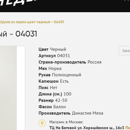
Шуба из норки цвет черный - 04031
й - 04031
Цвет
Черный
Зака
Артикул
04031
Страна-производитель
Россия
Мех
Норка
Рукав
Полноценный
Капюшон
Есть
Пояс
Нет
Длина (см.)
100
Размер
42-50
Фасон
Балон
Производитель
Династия Меха
Магазин в Москве:
ТЦ На Беговой ул. Хорошёвское ш., 16с3
По