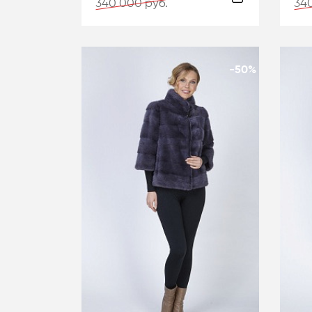
340 000 руб.
340
-50%