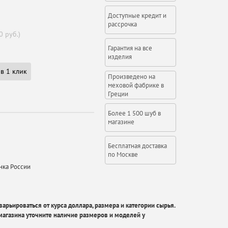
Доступные кредит и
рассрочка
0 руб.)
Гарантия на все
изделия
в 1 клик
Произведено на
меховой фабрике в
Греции
Более 1 500 шуб в
магазине
Бесплатная доставка
по Москве
нка России
арьироваться от курса доллара, размера и категории сырья.
агазина уточните наличие размеров и моделей у