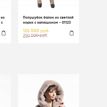
 из
Полушубок балон из светлой
 с
норки с капюшоном - 01123
125 000 руб.
250 000 руб.
-50%
-50%