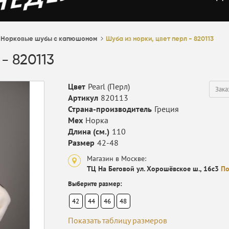
Норковые шубы с капюшоном
Шуба из норки, цвет перл - 820113
- 820113
Цвет
Pearl (Перл)
Зака
Артикул
820113
Страна-производитель
Греция
Мех
Норка
Длина (см.)
110
Размер
42-48
Магазин в Москве:
ТЦ На Беговой ул. Хорошёвское ш., 16с3
По
Выберите размер:
42
44
46
48
Показать таблицу размеров