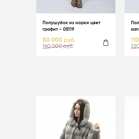
Полушубок из норки цвет
Пол
графит - 05119
кап
гол
80 000 руб.
11
160 000 руб.
220
-50%