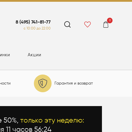
0
8 (495) 741-81-77
c 10:00 до 22:00
инки
Акции
ности
Гарантия и возврат
е 50%,
только эту неделю:
я 11 часов 56:23