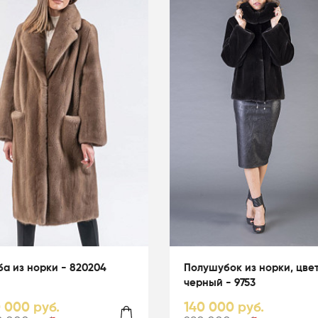
а из норки - 820204
Полушубок из норки, цве
черный - 9753
0 000 руб.
140 000 руб.