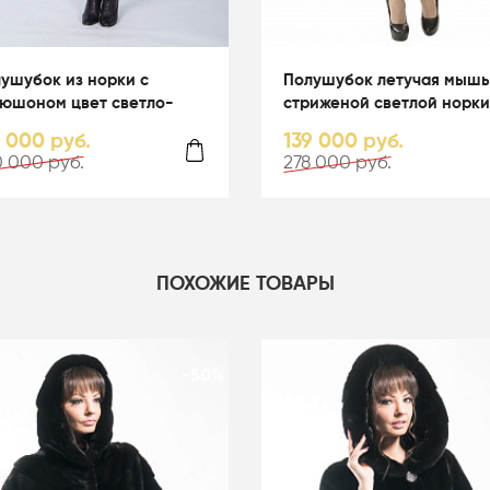
ушубок из норки с
Полушубок летучая мышь
юшоном цвет светло-
стриженой светлой норки
убой - 05067
капюшоном - 01164
0 000 руб.
139 000 руб.
 000 руб.
278 000 руб.
ПОХОЖИЕ ТОВАРЫ
-50%