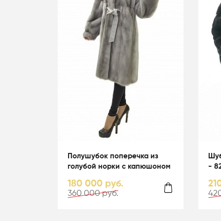
Полушубок поперечка из
Шуб
голубой норки с капюшоном
- 8
- 01038
180 000 руб.
21
360 000 руб.
420