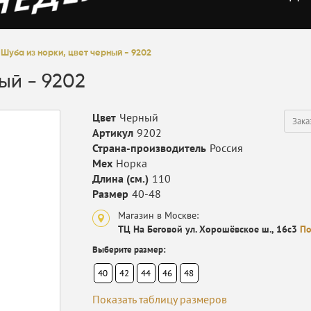
Шуба из норки, цвет черный - 9202
ый - 9202
Цвет
Черный
Зака
Артикул
9202
Страна-производитель
Россия
Мех
Норка
Длина (см.)
110
Размер
40-48
Магазин в Москве:
ТЦ На Беговой ул. Хорошёвское ш., 16с3
По
Выберите размер:
40
42
44
46
48
Показать таблицу размеров