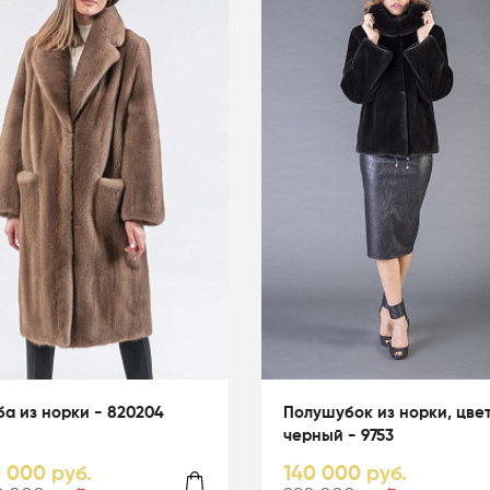
а из норки - 820204
Полушубок из норки, цве
черный - 9753
0 000 руб.
140 000 руб.