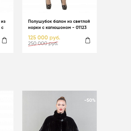
 из
Полушубок балон из светлой
 с
норки с капюшоном - 01123
125 000 руб.
250 000 руб.
-50%
-50%