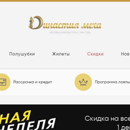
Полушубки
Жилеты
Скидки
Нов
Рассрочка и кредит
Программа лояль
Скидка на вс
1 де