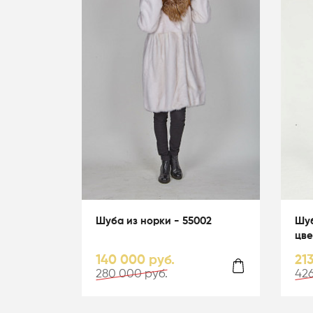
Шуба из норки - 55002
Шуб
цве
140 000 руб.
21
280 000 руб.
426