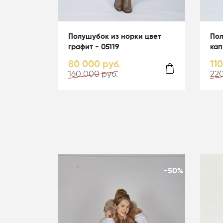
Полушубок из норки цвет
Пол
графит - 05119
кап
гол
80 000 руб.
11
160 000 руб.
220
-50%