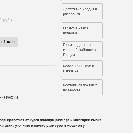
Доступные кредит и
рассрочка
0 руб.)
Гарантия на все
изделия
в 1 клик
Произведено на
меховой фабрике в
Греции
Более 1 500 шуб в
магазине
Бесплатная доставка
по Москве
нка России
арьироваться от курса доллара, размера и категории сырья.
агазина уточните наличие размеров и моделей у