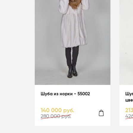
Шуба из норки - 55002
Шуб
цве
140 000 руб.
21
280 000 руб.
426