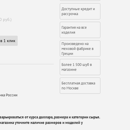
Доступные кредит и
рассрочка
0 руб.)
Гарантия на все
изделия
в 1 клик
Произведено на
меховой фабрике в
Греции
Более 1 500 шуб в
магазине
Бесплатная доставка
по Москве
нка России
арьироваться от курса доллара, размера и категории сырья.
агазина уточните наличие размеров и моделей у