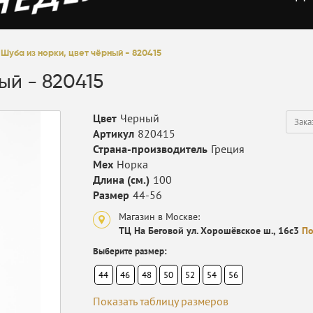
Шуба из норки, цвет чёрный - 820415
ый - 820415
Цвет
Черный
Зака
Артикул
820415
Страна-производитель
Греция
Мех
Норка
Длина (см.)
100
Размер
44-56
Магазин в Москве:
ТЦ На Беговой ул. Хорошёвское ш., 16с3
По
Выберите размер:
44
46
48
50
52
54
56
Показать таблицу размеров