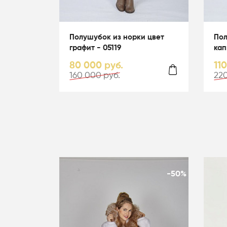
Полушубок из норки цвет
Пол
графит - 05119
кап
гол
80 000 руб.
11
160 000 руб.
220
-50%