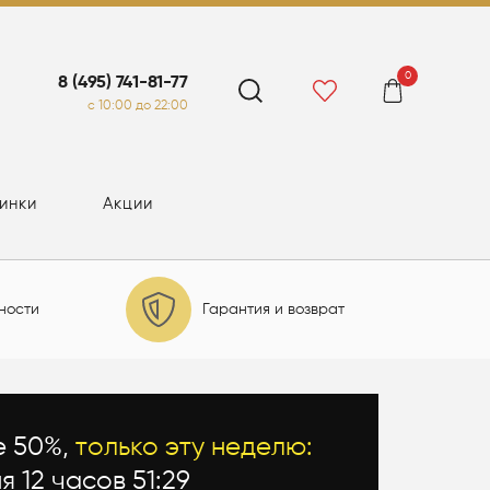
0
8 (495) 741-81-77
c 10:00 до 22:00
инки
Акции
ности
Гарантия и возврат
е 50%,
только эту неделю:
я 12 часов 51:27