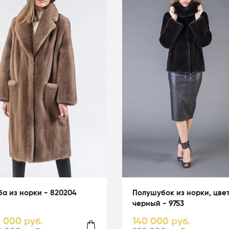
а из норки - 820204
Полушубок из норки, цве
черный - 9753
0 000 руб.
140 000 руб.