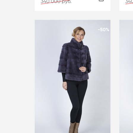
340 000 руб.
340
-50%