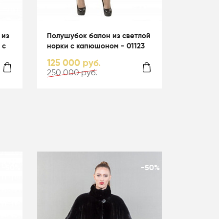
 из
Полушубок балон из светлой
 с
норки с капюшоном - 01123
125 000 руб.
250 000 руб.
-50%
-50%