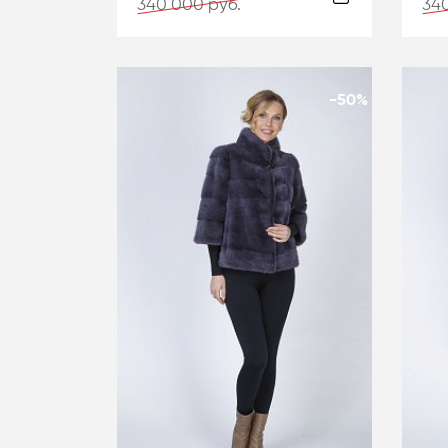
340 000 руб.
340
-50%