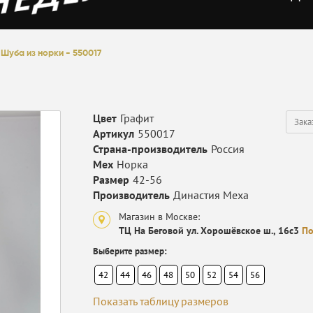
Шуба из норки - 550017
Цвет
Графит
Зака
Артикул
550017
Страна-производитель
Россия
Мех
Норка
Размер
42-56
Производитель
Династия Меха
Магазин в Москве:
ТЦ На Беговой ул. Хорошёвское ш., 16с3
По
Выберите размер:
42
44
46
48
50
52
54
56
Показать таблицу размеров