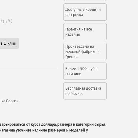
Доступные кредит и
рассрочка
0 руб.)
Гарантия на все
изделия
в 1 клик
Произведено на
меховой фабрике в
Греции
Более 1 500 шуб в
магазине
Бесплатная доставка
по Москве
нка России
арьироваться от курса доллара, размера и категории сырья.
агазина уточните наличие размеров и моделей у