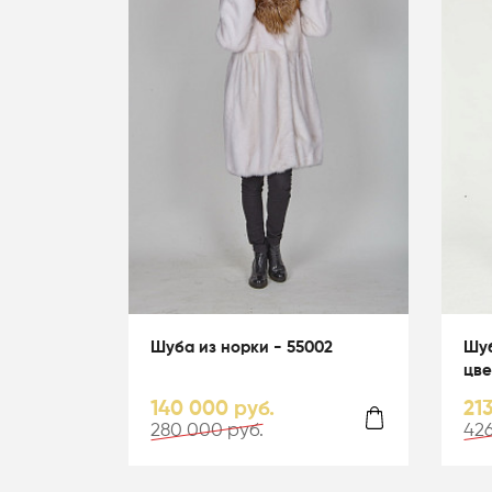
Шуба из норки - 55002
Шуб
цве
140 000 руб.
21
280 000 руб.
426