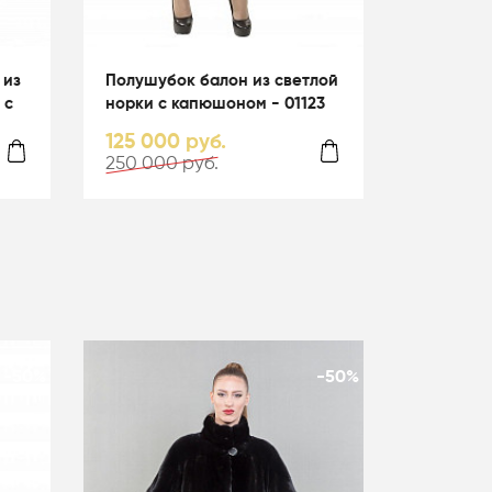
 из
Полушубок балон из светлой
 с
норки с капюшоном - 01123
125 000 руб.
250 000 руб.
-50%
-50%