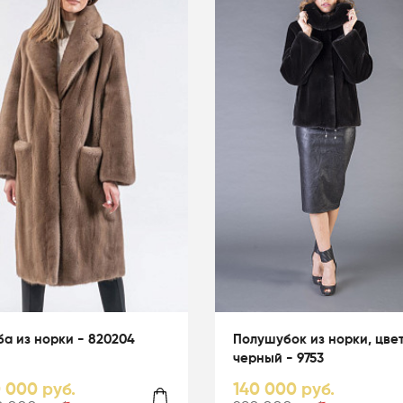
а из норки - 820204
Полушубок из норки, цве
черный - 9753
0 000 руб.
140 000 руб.