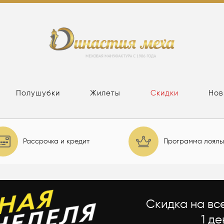
Полушубки
Жилеты
Скидки
Нов
Рассрочка и кредит
Программа лояль
Скидка на вс
1 де