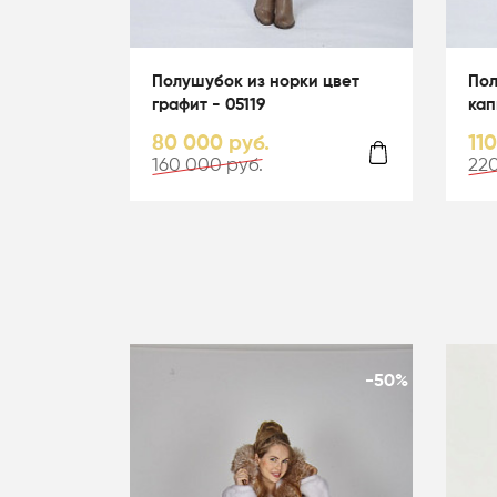
Полушубок из норки цвет
Пол
графит - 05119
кап
гол
80 000 руб.
11
160 000 руб.
220
-50%