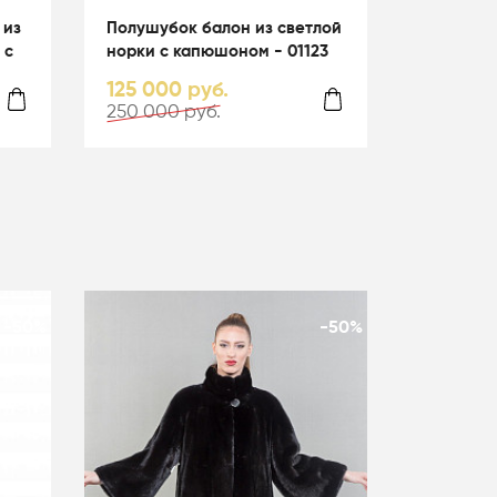
 из
Полушубок балон из светлой
 с
норки с капюшоном - 01123
125 000 руб.
250 000 руб.
-50%
-50%