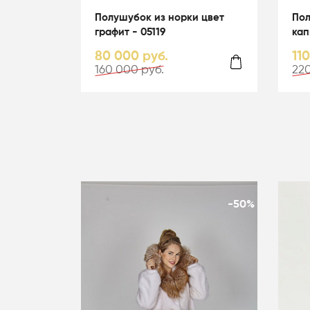
Полушубок из норки цвет
Пол
графит - 05119
кап
гол
80 000 руб.
11
160 000 руб.
220
-50%