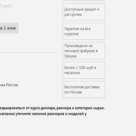
0 руб.)
Доступные кредит и
рассрочка
в 1 клик
Гарантия на все
изделия
Произведено на
меховой фабрике в
Греции
Более 1 500 шуб в
магазине
нка России
Бесплатная доставка
по Москве
арьироваться от курса доллара, размера и категории сырья.
агазина уточните наличие размеров и моделей у