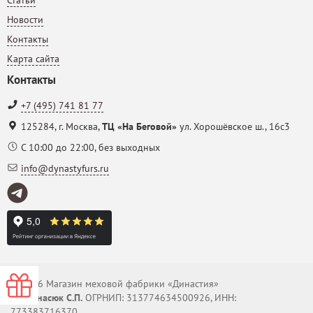
Новости
Контакты
Карта сайта
Контакты
+7 (495) 741 81 77
125284
,
г. Москва
,
ТЦ «На Беговой»
ул. Хорошёвское ш., 16с3
С 10:00 до 22:00, без выходных
info@dynastyfurs.ru
© 2026 Магазин меховой фабрики «Династия»
-0000
ИП Панасюк С.П.
ОГРНИП: 313774634500926, ИНН:
773383716370