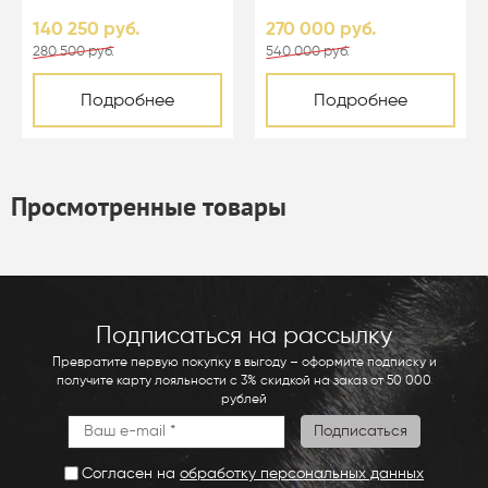
цвета перл - 01003
140 250 руб.
270 000 руб.
280 500 руб.
540 000 руб.
Подробнее
Подробнее
Просмотренные товары
Подписаться на рассылку
Превратите первую покупку в выгоду – оформите подписку и
получите карту лояльности с 3% скидкой на заказ от 50 000
рублей
Согласен на
обработку персональных данных