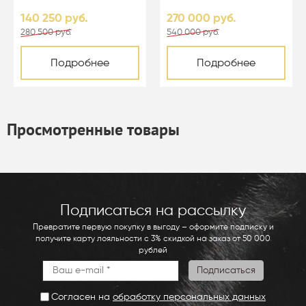
цвета перл - 01003
140 250 руб.
270 000 руб.
280 500 руб.
540 000 руб.
Подробнее
Подробнее
Просмотренные товары
Подписаться на рассылку
Превратите первую покупку в выгоду – оформите подписку и
получите карту лояльности с 3% скидкой на заказ от 50 000
рублей
Согласен на
обработку персональных данных