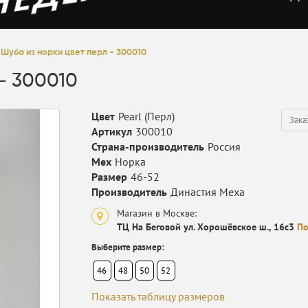
Шуба из норки цвет перл - 300010
- 300010
Цвет
Pearl (Перл)
Зака
Артикул
300010
Страна-производитель
Россия
Мех
Норка
Размер
46-52
Производитель
Династия Меха
Магазин в Москве:
ТЦ На Беговой ул. Хорошёвское ш., 16с3
По
Выберите размер:
46
48
50
52
Показать таблицу размеров