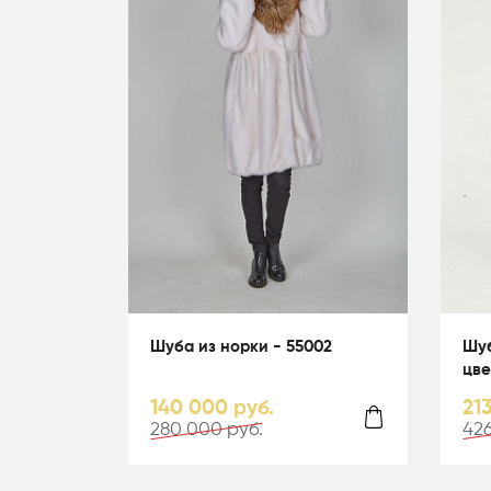
Шуба из норки - 55002
Шуб
цве
140 000 руб.
21
280 000 руб.
426