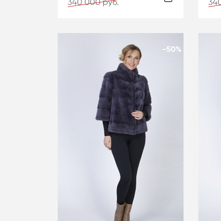
340 000 руб.
340
-50%