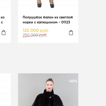
 из
Полушубок балон из светлой
 с
норки с капюшоном - 01123
125 000 руб.
250 000 руб.
-50%
-50%