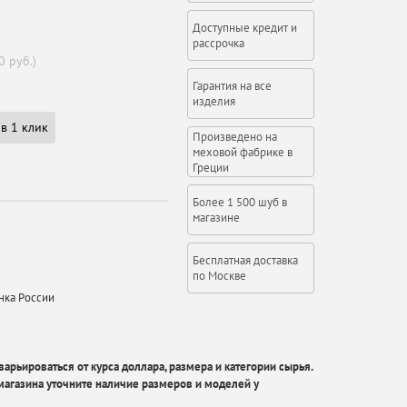
Доступные кредит и
рассрочка
0 руб.)
Гарантия на все
изделия
в 1 клик
Произведено на
меховой фабрике в
Греции
Более 1 500 шуб в
магазине
Бесплатная доставка
по Москве
нка России
арьироваться от курса доллара, размера и категории сырья.
агазина уточните наличие размеров и моделей у