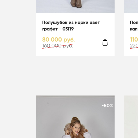
Полушубок из норки цвет
Пол
графит - 05119
кап
гол
80 000 руб.
11
160 000 руб.
220
-50%