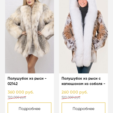
Полушубок из рыси -
Полушубок из рыси с
02142
капюшоном из соболя -
02141
360 000 руб.
260 000 руб.
720 000 руб.
520 000 руб.
Подробнее
Подробнее