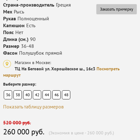
Страна-производитель
Греция
Заказать примерку
Мех
Рысь
Рукав
Полноценный
Капюшон
Есть
Пояс
Нет
Длина (см.)
90
Размер
36-48
Фасон
Полушубок прямой
Магазин в Москве:
ТЦ На Беговой ул. Хорошёвское ш., 16с3
Посмотреть
маршрут
Выберите размер:
36
38
40
42
44
46
48
Показать таблицу размеров
520 000 руб.
260 000 руб.
(Экономия в цене - 260 000 руб.)