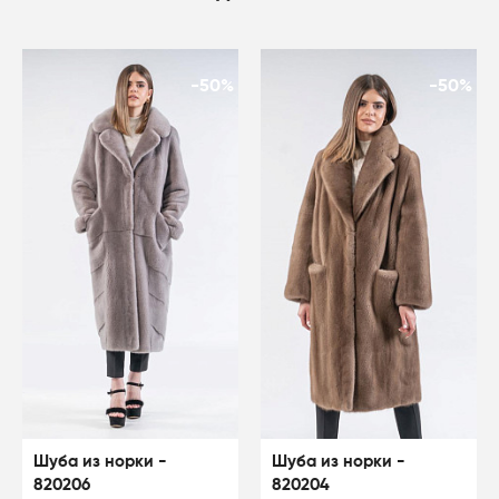
-50%
-50%
Шуба из норки -
Шуба из норки -
820206
820204