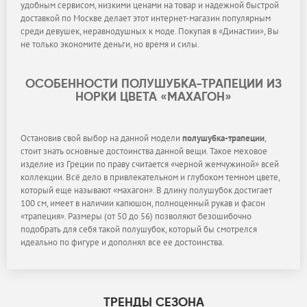
удобным сервисом, низкими ценами на товар и надежной быстрой
доставкой по Москве делает этот интернет-магазин популярным
среди девушек, неравнодушных к моде. Покупая в «Династии», Вы
не только экономите деньги, но время и силы.
ОСОБЕННОСТИ ПОЛУШУБКА-ТРАПЕЦИИ ИЗ
НОРКИ ЦВЕТА «МАХАГОН»
Остановив свой выбор на данной модели
полушубка-трапеции
,
стоит знать основные достоинства данной вещи. Такое меховое
изделие из Греции по праву считается «черной жемчужиной» всей
коллекции. Всё дело в привлекательном и глубоком темном цвете,
который еще называют «махагон». В длину полушубок достигает
100 см, имеет в наличии капюшон, полноценный рукав и фасон
«трапеция». Размеры (от 50 до 56) позволяют безошибочно
подобрать для себя такой полушубок, который бы смотрелся
идеально по фигуре и дополнял все ее достоинства.
ТРЕНДЫ СЕЗОНА