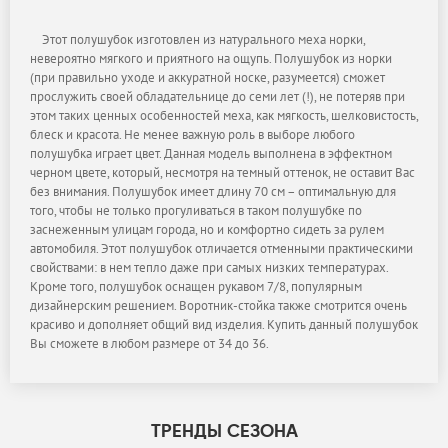
Этот полушубок изготовлен из натурального меха норки,
невероятно мягкого и приятного на ощупь. Полушубок из норки
(при правильно уходе и аккуратной носке, разумеется) сможет
прослужить своей обладательнице до семи лет (!), не потеряв при
этом таких ценных особенностей меха, как мягкость, шелковистость,
блеск и красота. Не менее важную роль в выборе любого
полушубка играет цвет. Данная модель выполнена в эффектном
черном цвете, который, несмотря на темный оттенок, не оставит Вас
без внимания. Полушубок имеет длину 70 см – оптимальную для
того, чтобы не только прогуливаться в таком полушубке по
заснеженным улицам города, но и комфортно сидеть за рулем
автомобиля. Этот полушубок отличается отменными практическими
свойствами: в нем тепло даже при самых низких температурах.
Кроме того, полушубок оснащен рукавом 7/8, популярным
дизайнерским решением. Воротник-стойка также смотрится очень
красиво и дополняет общий вид изделия. Купить данный полушубок
Вы сможете в любом размере от 34 до 36.
ТРЕНДЫ СЕЗОНА