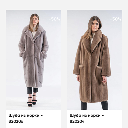
-50%
-50%
Шуба из норки -
Шуба из норки -
820206
820204