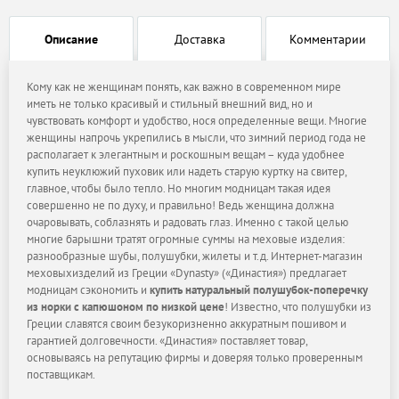
Описание
Доставка
Комментарии
Кому как не женщинам понять, как важно в современном мире
иметь не только красивый и стильный внешний вид, но и
чувствовать комфорт и удобство, нося определенные вещи. Многие
женщины напрочь укрепились в мысли, что зимний период года не
располагает к элегантным и роскошным вещам – куда удобнее
купить неуклюжий пуховик или надеть старую куртку на свитер,
главное, чтобы было тепло. Но многим модницам такая идея
совершенно не по духу, и правильно! Ведь женщина должна
очаровывать, соблазнять и радовать глаз. Именно с такой целью
многие барышни тратят огромные суммы на меховые изделия:
разнообразные шубы, полушубки, жилеты и т.д. Интернет-магазин
меховыхизделий из Греции «Dynasty» («Династия») предлагает
модницам сэкономить и
купить натуральный полушубок-поперечку
из норки с капюшоном по низкой цене
! Известно, что полушубки из
Греции славятся своим безукоризненно аккуратным пошивом и
гарантией долговечности. «Династия» поставляет товар,
основываясь на репутацию фирмы и доверяя только проверенным
поставщикам.