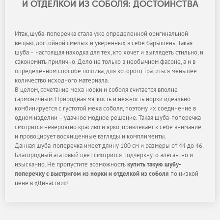
И ОТДЕЛКОЙ ИЗ СОБОЛЯ: ДОСТОИНСТВА
Итак, шуба-поперечка стала уже определенной оригинальной
вещью, достойной смелых и уверенных в себе барышень. Такая
шуба – настоящая находка для тех, кто хочет и выглядеть стильно, и
сэкономить прилично. Дело не только в необычном фасоне, а и в
определенном способе пошива, для которого тратиться меньшее
количество исходного материала.
В целом, сочетание меха норки и соболя считается вполне
гармоничным. Природная мягкость и нежность норки идеально
комбинируется с густотой меха соболя, поэтому их соединение в
одном изделии – удачное модное решение. Такая шуба-поперечка
смотрится невероятно красиво и ярко, привлекает к себе внимание
и провоцирует восхищенные взгляды и комплименты.
Данная шуба-поперечка имеет длину 100 см и размеры от 44 до 46.
Благородный агатовый цвет смотрится подчеркнуто элегантно и
изысканно. Не пропустите возможность
купить такую шубу-
поперечку с выстригом из норки и отделкой из соболя
по низкой
цене в «Династии»!