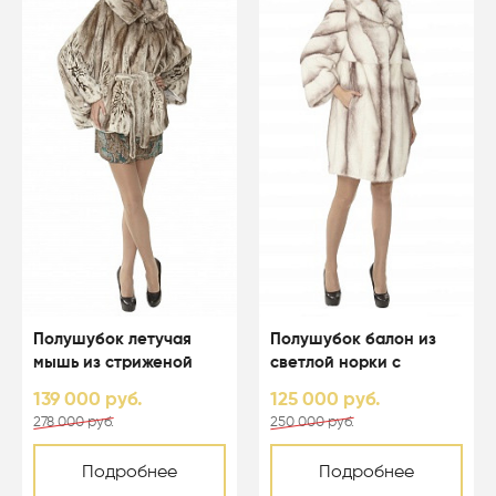
Полушубок летучая
Полушубок балон из
мышь из стриженой
светлой норки с
светлой норки с
капюшоном - 01123
139 000 руб.
125 000 руб.
капюшоном - 01164
278 000 руб.
250 000 руб.
Подробнее
Подробнее