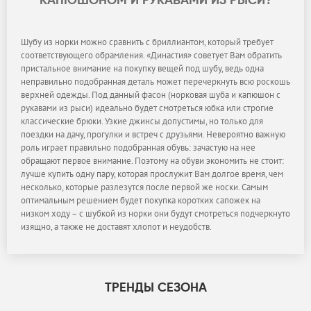
КАПЮШОНОМ И РУКАВАМИ ИЗ РЫСИ?
Шубу из норки можно сравнить с бриллиантом, который требует
соответствующего обрамления. «Династия» советует Вам обратить
пристальное внимание на покупку вещей под шубу, ведь одна
неправильно подобранная деталь может перечеркнуть всю роскошь
верхней одежды. Под данный фасон (норковая шуба и капюшон с
рукавами из рыси) идеально будет смотреться юбка или строгие
классические брюки. Узкие джинсы допустимы, но только для
поездки на дачу, прогулки и встреч с друзьями. Невероятно важную
роль играет правильно подобранная обувь: зачастую на нее
обращают первое внимание. Поэтому на обуви экономить не стоит:
лучше купить одну пару, которая прослужит Вам долгое время, чем
несколько, которые разлезутся после первой же носки. Самым
оптимальным решением будет покупка коротких сапожек на
низком ходу – с шубкой из норки они будут смотреться подчеркнуто
изящно, а также не доставят хлопот и неудобств.
ТРЕНДЫ СЕЗОНА